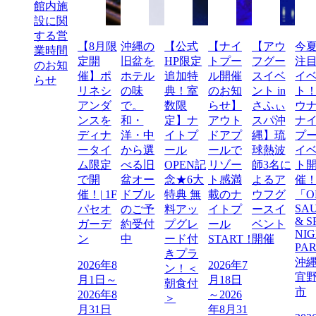
館内施
設に関
する営
【8月限
沖縄の
【公式
【ナイ
【アウ
今
業時間
定開
旧盆を
HP限定
トプー
フグー
注
のお知
催】ポ
ホテル
追加特
ル開催
スイベ
イ
らせ
リネシ
の味
典！室
のお知
ント in
ト
アンダ
で。
数限
らせ】
さふぃ
ウ
ンスを
和・
定】ナ
アウト
スパ沖
ナ
ディナ
洋・中
イトプ
ドアプ
縄】琉
プ
ータイ
から選
ール
ールで
球熱波
イ
ム限定
べる旧
OPEN記
リゾー
師3名に
ト
で開
盆オー
念★6大
ト感満
よるア
催
催！| 1F
ドブル
特典 無
載のナ
ウフグ
「O
SA
パセオ
のご予
料アッ
イトプ
ースイ
& S
ガーデ
約受付
プグレ
ール
ベント
NI
ン
中
ード付
START！
開催
PA
きプラ
沖
2026年8
2026年7
ン！＜
宜
月1日～
月18日
朝食付
市
2026年8
～2026
＞
月31日
年8月31