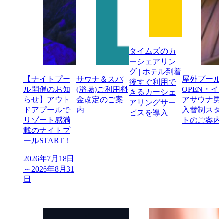
タイムズのカ
ーシェアリン
グ | ホテル到着
【ナイトプー
サウナ＆スパ
屋外プー
後すぐ利用で
ル開催のお知
(浴場)ご利用料
OPEN・
きるカーシェ
らせ】アウト
金改定のご案
アサウナ
アリングサー
ドアプールで
内
入替制ス
ビスを導入
リゾート感満
トのご案
載のナイトプ
ールSTART！
2026年7月18日
～2026年8月31
日