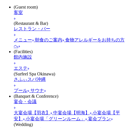
(Guest room)
客室
(Restaurant & Bar)
レストラン・バー
メニュー
朝食のご案内
食物アレルギーをお持ちの方
へ
(Facilities)
館内施設
エステ
(Surfeel Spa Okinawa)
さふぃスパ沖縄
プール
サウナ
(Banquet & Conference)
宴会・会議
大宴会場【羽衣】
中宴会場【明海】
小宴会場【平
安】
小宴会場「グリーンルーム」
宴会プラン
(Wedding)