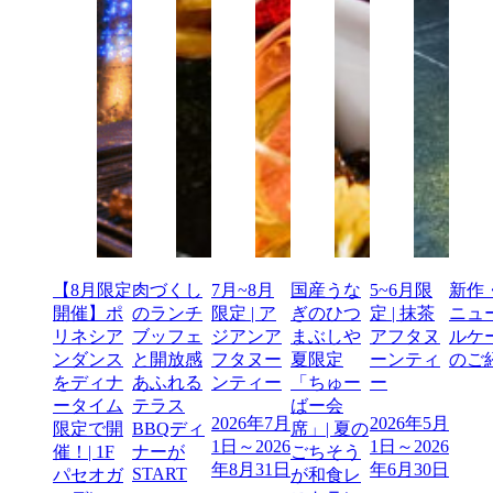
【8月限定
肉づくし
7月~8月
国産うな
5~6月限
新作
開催】ポ
のランチ
限定 | ア
ぎのひつ
定 | 抹茶
ニュ
リネシア
ブッフェ
ジアンア
まぶしや
アフタヌ
ルケ
ンダンス
と開放感
フタヌー
夏限定
ーンティ
のご
をディナ
あふれる
ンティー
「ちゅー
ー
ータイム
テラス
ばー会
2026年7月
2026年5月
限定で開
BBQディ
席」| 夏の
1日～2026
1日～2026
催！| 1F
ナーが
ごちそう
年8月31日
年6月30日
START
パセオガ
が和食レ