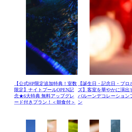
【公式HP限定追加特典！室数
【誕生日・記念日・プロ
限定】ナイトプールOPEN記
ズ】客室を華やかに演出
念★6大特典 無料アップグレ
バルーンデコレーション
ード付きプラン！＜朝食付＞
ン