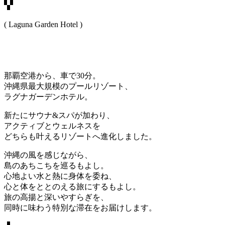
(
L
a
g
u
n
a
G
a
r
d
e
n
H
o
t
e
l
)
那覇空港から、車で30分。
沖縄県最大規模のプールリゾート、
ラグナガーデンホテル。
新たにサウナ&スパが加わり、
アクティブとウェルネスを
どちらも叶えるリゾートへ進化しました。
沖縄の風を感じながら、
島のあちこちを巡るもよし。
心地よい水と熱に身体を委ね、
心と体をととのえる旅にするもよし。
旅の高揚と深いやすらぎを、
同時に味わう特別な滞在をお届けします。