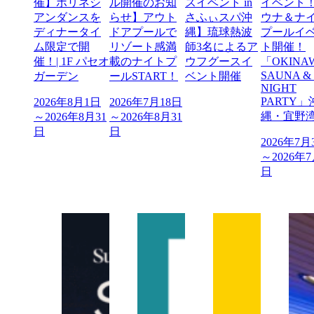
催】ポリネシ
ル開催のお知
スイベント in
イベント
アンダンスを
らせ】アウト
さふぃスパ沖
ウナ＆ナ
ディナータイ
ドアプールで
縄】琉球熱波
プールイ
ム限定で開
リゾート感満
師3名によるア
ト開催！
催！| 1F パセオ
載のナイトプ
ウフグースイ
「OKINA
SAUNA &
ガーデン
ールSTART！
ベント開催
NIGHT
PARTY」
2026年8月1日
2026年7月18日
縄・宜野
～2026年8月31
～2026年8月31
日
日
2026年7月
～2026年7
日