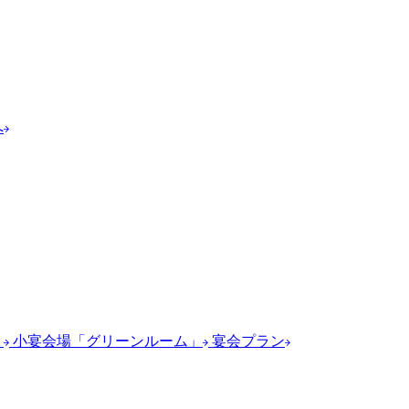
へ
】
小宴会場「グリーンルーム」
宴会プラン