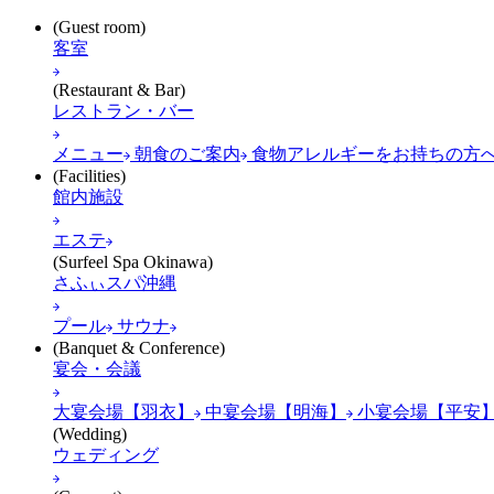
(Guest room)
客室
(Restaurant & Bar)
レストラン・バー
メニュー
朝食のご案内
食物アレルギーをお持ちの方
(Facilities)
館内施設
エステ
(Surfeel Spa Okinawa)
さふぃスパ沖縄
プール
サウナ
(Banquet & Conference)
宴会・会議
大宴会場【羽衣】
中宴会場【明海】
小宴会場【平安
(Wedding)
ウェディング