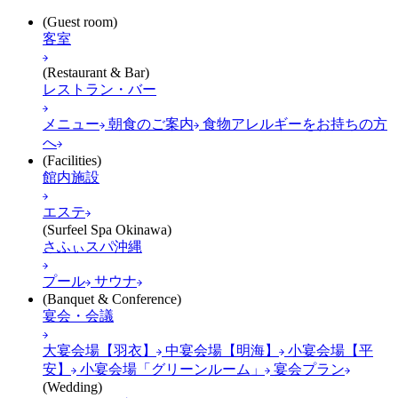
(Guest room)
客室
(Restaurant & Bar)
レストラン・バー
メニュー
朝食のご案内
食物アレルギーをお持ちの方
へ
(Facilities)
館内施設
エステ
(Surfeel Spa Okinawa)
さふぃスパ沖縄
プール
サウナ
(Banquet & Conference)
宴会・会議
大宴会場【羽衣】
中宴会場【明海】
小宴会場【平
安】
小宴会場「グリーンルーム」
宴会プラン
(Wedding)