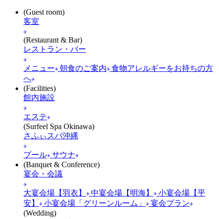
(Guest room)
客室
(Restaurant & Bar)
レストラン・バー
メニュー
朝食のご案内
食物アレルギーをお持ちの方
へ
(Facilities)
館内施設
エステ
(Surfeel Spa Okinawa)
さふぃスパ沖縄
プール
サウナ
(Banquet & Conference)
宴会・会議
大宴会場【羽衣】
中宴会場【明海】
小宴会場【平
安】
小宴会場「グリーンルーム」
宴会プラン
(Wedding)